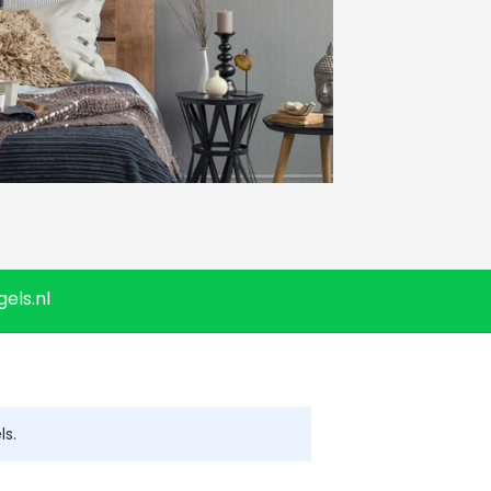
els.nl
ls.