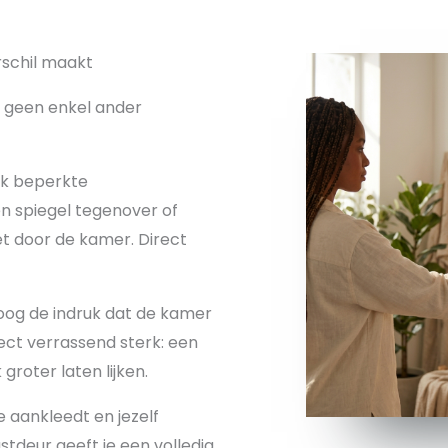
schil maakt
ie geen enkel ander
k beperkte
n spiegel tegenover of
et door de kamer. Direct
oog de indruk dat de kamer
fect verrassend sterk: een
roter laten lijken.
e aankleedt en jezelf
tdeur geeft je een volledig