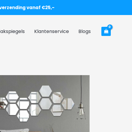
 verzending vanaf €25,-
lakspiegels
Klantenservice
Blogs