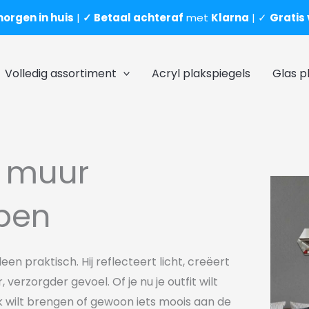
orgen in huis
|
✓ Betaal achteraf
met
Klarna
| ✓
Gratis
Volledig assortiment
Acryl plakspiegels
Glas p
r muur
pen
leen praktisch. Hij
reflecteert licht, creëert
r, verzorgder gevoel. Of je
nu je outfit wilt
k
wilt brengen of gewoon iets moois aan
de