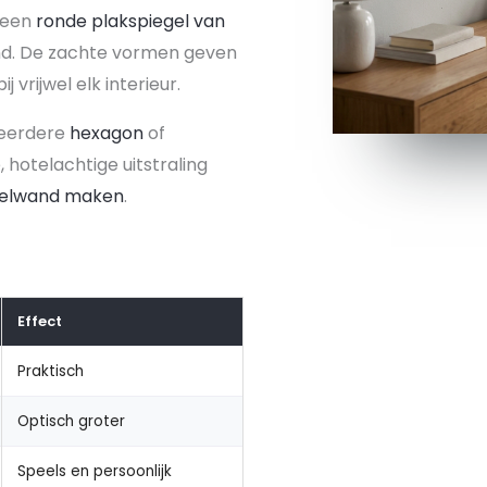
 een
ronde plakspiegel van
nd. De zachte vormen geven
 vrijwel elk interieur.
eerdere
hexagon
of
 hotelachtige uitstraling
gelwand maken
.
Effect
Praktisch
Optisch groter
Speels en persoonlijk