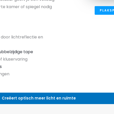
rte kamer of spiegel nodig
PLAKSP
door lichtreflectie en
ubbelzijdige tape
 kluservaring
s
ingen
 licht en ruimte