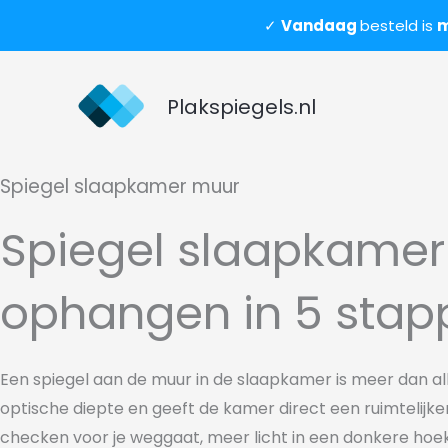
Ga
✓
Vandaag
besteld is
m
naar
de
inhoud
Plakspiegels.nl
Spiegel slaapkamer muur
Spiegel slaapkame
ophangen in 5 stap
Een
spiegel aan de muur in de
slaapkamer is meer dan
al
optische diepte en
geeft de
kamer direct een
ruimtelijke
checken voor je
weggaat, meer licht in een donkere hoe