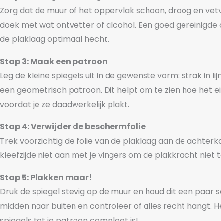
Zorg dat de muur of het oppervlak schoon, droog en vetvr
doek met wat ontvetter of alcohol. Een goed gereinigde
de plaklaag optimaal hecht.
Stap 3: Maak een patroon
Leg de kleine spiegels uit in de gewenste vorm: strak in lij
een geometrisch patroon. Dit helpt om te zien hoe het ein
voordat je ze daadwerkelijk plakt.
Stap 4: Verwijder de beschermfolie
Trek voorzichtig de folie van de plaklaag aan de achterk
kleefzijde niet aan met je vingers om de plakkracht niet 
Stap 5: Plakken maar!
Druk de spiegel stevig op de muur en houd dit een paar 
midden naar buiten en controleer of alles recht hangt. H
spiegels tot je patroon compleet is!