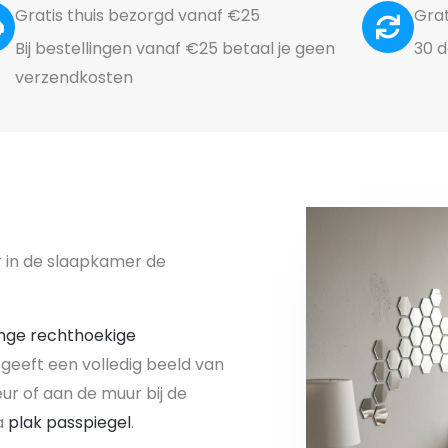
Gratis thuis bezorgd vanaf €25
Grat
Bij bestellingen vanaf €25 betaal je geen
30 d
verzendkosten
r in de slaapkamer de
nge rechthoekige
geeft een volledig beeld van
ur of aan de muur bij de
a
plak passpiegel
.