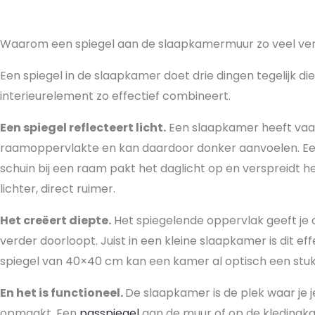
Waarom een spiegel aan de slaapkamermuur zo veel ver
Een spiegel in de slaapkamer doet drie dingen tegelijk d
interieurelement zo effectief combineert.
Een spiegel reflecteert licht.
Een slaapkamer heeft vaa
raamoppervlakte en kan daardoor donker aanvoelen. Ee
schuin bij een raam pakt het daglicht op en verspreidt h
lichter, direct ruimer.
Het creëert diepte.
Het spiegelende oppervlak geeft je 
verder doorloopt. Juist in een kleine slaapkamer is dit ef
spiegel van 40×40 cm kan een kamer al optisch een stuk g
En het is functioneel.
De slaapkamer is de plek waar je j
opmaakt. Een
passpiegel
aan de muur of op de kledingkas