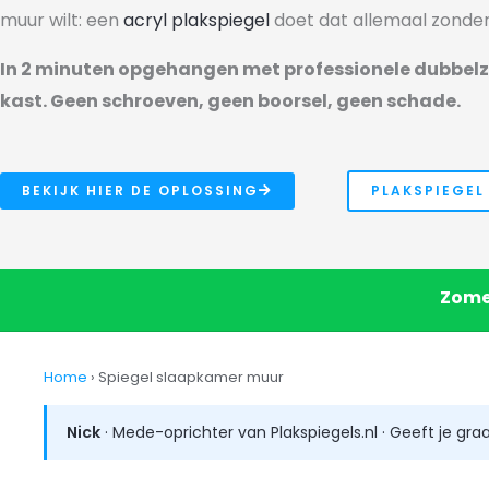
muur wilt: een
acryl plakspiegel
doet dat allemaal
zonder
In
2 minuten opgehangen met professionele
dubbelz
kast. Geen
schroeven, geen boorsel, geen schade.
BEKIJK HIER DE OPLOSSING
PLAKSPIEGEL
Zome
Home
› Spiegel slaapkamer muur
Nick
· Mede-oprichter van Plakspiegels.nl · Geeft je gr