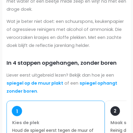
met water of een beetje milde zeep en wrijf na met een
droge doek.
Wat je beter niet doet: een schuurspons, keukenpapier
of agressieve reinigers met alcohol of ammoniak. Die
veroorzaken krasjes en doffe plekken. Met een zachte
doek blijft de reflectie jarenlang helder.
In 4 stappen opgehangen, zonder boren
Liever eerst uitgebreid lezen? Bekijk dan hoe je een
spiegel op de muur plakt
of een
spiegel ophangt
zonder boren
.
1
2
Kies de plek
Maak sch
Houd de spiegel eerst tegen de muur of
Reinig de 