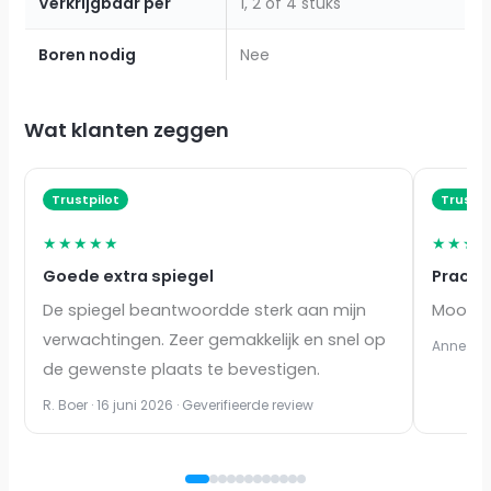
Verkrijgbaar per
1, 2 of 4 stuks
Boren nodig
Nee
Wat klanten zeggen
Trustpilot
Trustpi
★★★★★
★★★
Goede extra spiegel
Pracht
De spiegel beantwoordde sterk aan mijn
Mooie s
verwachtingen. Zeer gemakkelijk en snel op
Anne Salo
de gewenste plaats te bevestigen.
R. Boer · 16 juni 2026 · Geverifieerde review