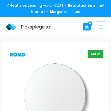
Ga
✓ Gratis verzending
vanaf €20 | ✓
Betaal achteraf
met
naar
Klarna
| ✓
Morgen al in huis
de
inhoud
Plakspiegels.nl
Plakspiegel
Oorspronkelijke
Huidige
Prijsklasse:
Actie!
30x30
prijs
prijs
€ 13,95
cm
was:
is:
tot
–
€ 15,95.
€ 13,95.
€ 45,95
Ronde
plakspiegel
aantal