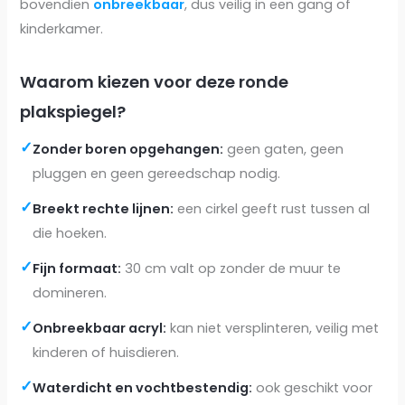
bovendien
onbreekbaar
, dus veilig in een gang of
kinderkamer.
Waarom kiezen voor deze ronde
plakspiegel?
✓
Zonder boren opgehangen:
geen gaten, geen
pluggen en geen gereedschap nodig.
✓
Breekt rechte lijnen:
een cirkel geeft rust tussen al
die hoeken.
✓
Fijn formaat:
30 cm valt op zonder de muur te
domineren.
✓
Onbreekbaar acryl:
kan niet versplinteren, veilig met
kinderen of huisdieren.
✓
Waterdicht en vochtbestendig:
ook geschikt voor