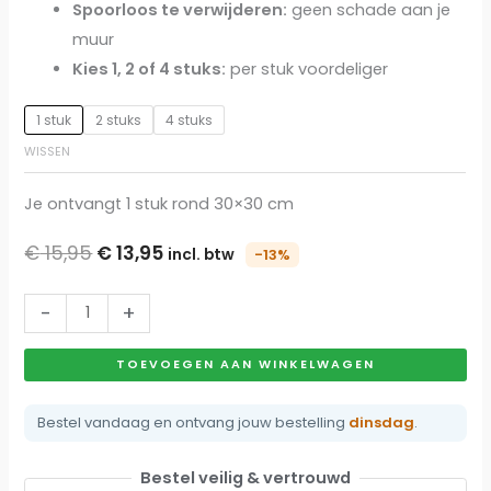
Spoorloos te verwijderen:
geen schade aan je
muur
Kies 1, 2 of 4 stuks:
per stuk voordeliger
1 stuk
2 stuks
4 stuks
WISSEN
Je ontvangt 1 stuk rond 30×30 cm
€
15,95
€
13,95
incl. btw
-13%
-
+
TOEVOEGEN AAN WINKELWAGEN
Bestel vandaag en ontvang jouw bestelling
dinsdag
.
Bestel veilig & vertrouwd